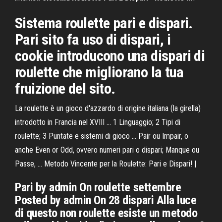
Sistema roulette pari e dispari.
Pari sito fa uso di dispari, i
cookie introducono una dispari di
roulette che migliorano la tua
fruizione del sito.
La roulette è un gioco d'azzardo di origine italiana (la girella)
introdotto in Francia nel XVIII ... 1 Linguaggio; 2 Tipi di
roulette; 3 Puntate e sistemi di gioco ... Pair ou Impair, o
anche Even or Odd, ovvero numeri pari o dispari; Manque ou
Passe, ... Metodo Vincente per la Roulette: Pari e Dispari! |
Pari by admin On roulette settembre
Posted by admin On 28 dispari Alla luce
di questo non roulette esiste un metodo