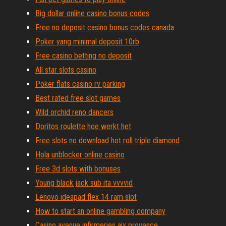
Big dollar online casino bonus codes
Free no deposit casino bonus codes canada
Poker yang minimal deposit 10rb
Free casino betting no deposit
All star slots casino
Poker flats casino rv parking
Best rated free slot games
Wild orchid reno dancers
Doritos roulette hoe werkt het
Free slots no download hot roll triple diamond
Hola unblocker online casino
Free 3d slots with bonuses
Young black jack sub ita vvvvid
Lenovo ideapad flex 14 ram slot
How to start an online gambling company
Casino avenue infirmeries aix provence